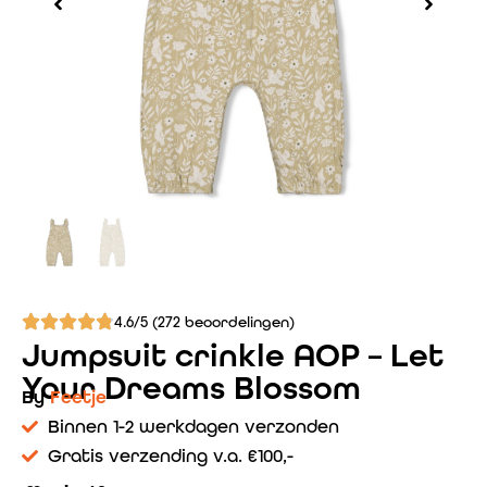
4.6/5 (272 beoordelingen)
Jumpsuit crinkle AOP – Let
Your Dreams Blossom
By
Feetje
Binnen 1-2 werkdagen verzonden
Gratis verzending v.a. €100,-