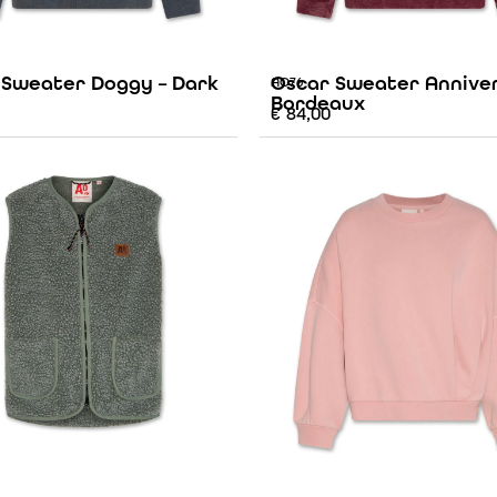
 Sweater Doggy – Dark
Oscar Sweater Anniver
AO76
Bordeaux
€
84,00