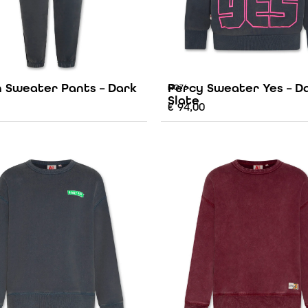
 Sweater Pants – Dark
Percy Sweater Yes – D
AO76
Slate
€
94,00