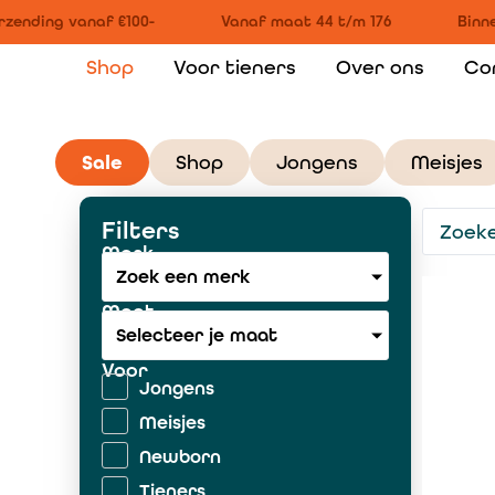
ending vanaf €100-
Vanaf maat 44 t/m 176
Binnen
Shop
Voor tieners
Over ons
Co
Sale
Shop
Jongens
Meisjes
Filters
Merk
Zoek een merk
Maat
Selecteer je maat
Voor
Jongens
Meisjes
Newborn
Tieners