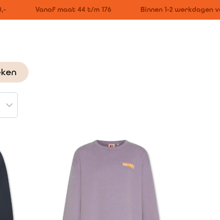
Vanaf maat 44 t/m 176
Binnen 1-2 werkdagen ve
eken