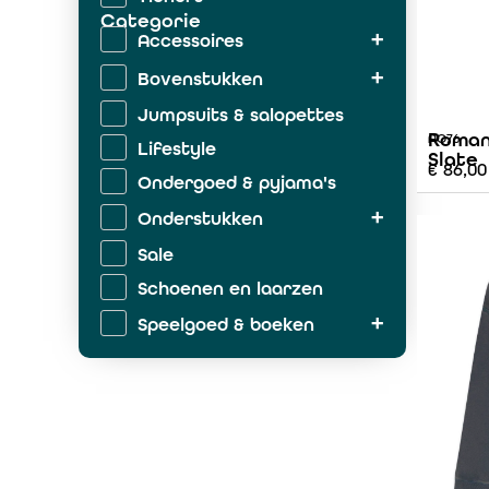
Categorie
Accessoires
Bovenstukken
Jumpsuits & salopettes
Roman
AO76
Lifestyle
Slate
€
86,00
Ondergoed & pyjama's
Onderstukken
Sale
Schoenen en laarzen
Speelgoed & boeken
Zwemkleding