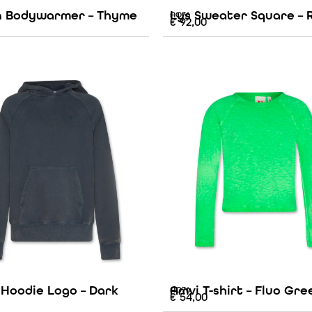
 Bodywarmer – Thyme
Lys Sweater Square – 
AO76
€
92,00
 Hoodie Logo – Dark
Amvi T-shirt – Fluo Gre
AO76
€
54,00