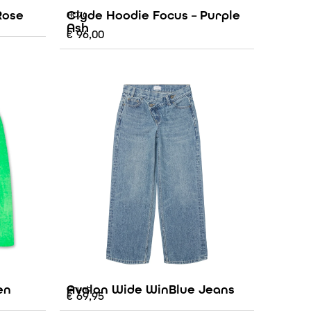
Rose
Clyde Hoodie Focus – Purple
AO76
Ash
€
96,00
en
Avalon Wide WinBlue Jeans
Grunt
€
69,95