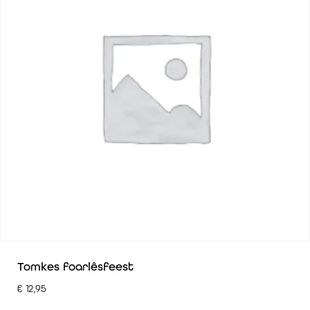
Tomkes foarlêsfeest
€
12,95