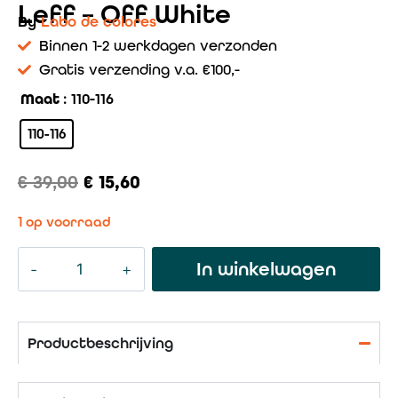
Leff – Off White
By
Labo de colores
Binnen 1-2 werkdagen verzonden
Gratis verzending v.a. €100,-
Maat
: 110-116
110-116
€
39,00
€
15,60
1 op voorraad
In winkelwagen
Productbeschrijving