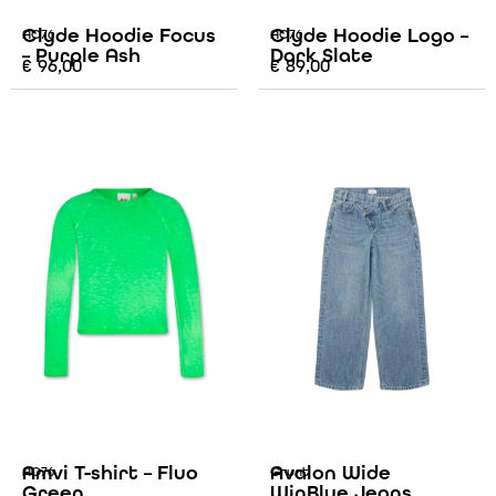
Clyde Hoodie Focus
Clyde Hoodie Logo –
AO76
AO76
– Purple Ash
Dark Slate
€
96,00
€
89,00
Amvi T-shirt – Fluo
Avalon Wide
AO76
Grunt
Green
WinBlue Jeans