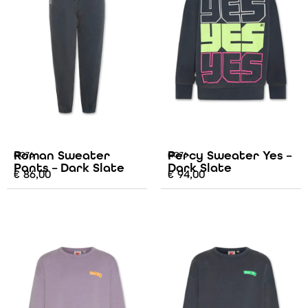
Roman Sweater
Percy Sweater Yes –
AO76
AO76
Pants – Dark Slate
Dark Slate
€
86,00
€
94,00