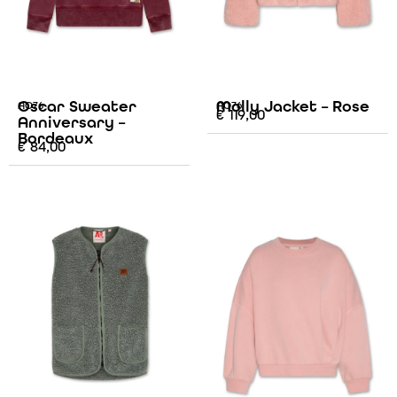
Oscar Sweater
Molly Jacket – Rose
AO76
AO76
€
119,00
Anniversary –
Bordeaux
€
84,00