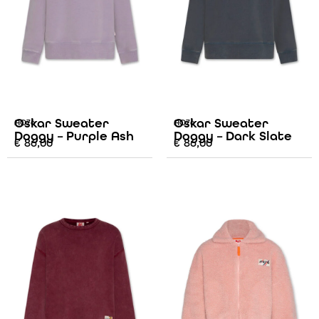
Oskar Sweater
Oskar Sweater
AO76
AO76
Doggy – Purple Ash
Doggy – Dark Slate
€
86,00
€
86,00