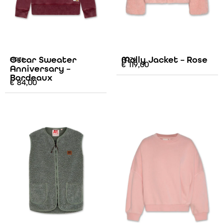
Oscar Sweater
Molly Jacket – Rose
AO76
AO76
€
119,00
Anniversary –
Bordeaux
€
84,00