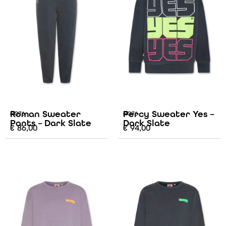
Roman Sweater
Percy Sweater Yes –
AO76
AO76
Pants – Dark Slate
Dark Slate
€
86,00
€
94,00