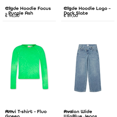
Clyde Hoodie Focus
Clyde Hoodie Logo –
AO76
AO76
– Purple Ash
Dark Slate
€
96,00
€
89,00
Amvi T-shirt – Fluo
Avalon Wide
AO76
Grunt
Green
WinBlue Jeans