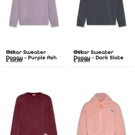
Oskar Sweater
Oskar Sweater
AO76
AO76
Doggy – Purple Ash
Doggy – Dark Slate
€
86,00
€
86,00