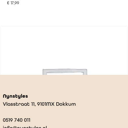
€
17,99
Nynstyles
Vlasstraat 11, 9101MX Dokkum
0519 740 011
info@nynstyles.nl