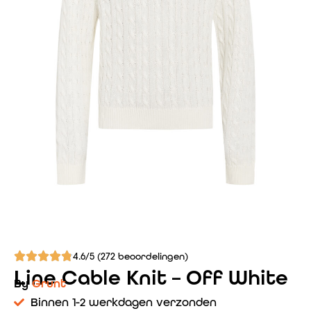
4.6/5 (272 beoordelingen)
Line Cable Knit – Off White
By
Grunt
Binnen 1-2 werkdagen verzonden