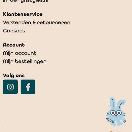
Klantenservice
Verzenden & retourneren
Contact
Tomkes foarlêsfeest
Account
€
12,95
Mijn account
Mijn bestellingen
Volg ons