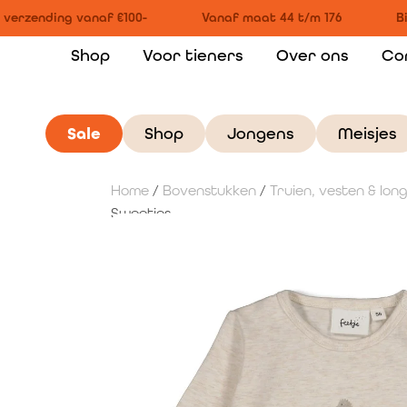
verzending vanaf €100-
Vanaf maat 44 t/m 176
Bi
Shop
Voor tieners
Over ons
Co
Sale
Shop
Jongens
Meisjes
Home
/
Bovenstukken
/
Truien, vesten & lon
Sweeties