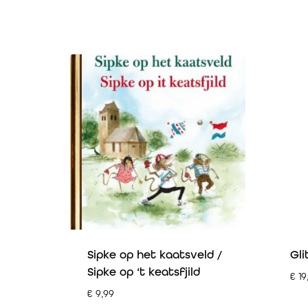
Sipke op het kaatsveld /
Gli
Sipke op ‘t keatsfjild
€
19
€
9,99