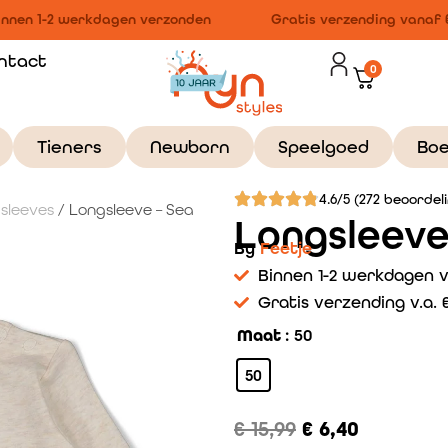
nnen 1-2 werkdagen verzonden
Gratis verzending vanaf €1
ntact
0
Tieners
Newborn
Speelgoed
Bo
4.6/5 (272 beoordel
gsleeves
/ Longsleeve – Sea
Longsleeve
By
Feetje
Binnen 1-2 werkdagen 
Gratis verzending v.a. €
Maat
: 50
50
€
15,99
€
6,40