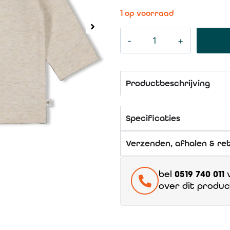
1 op voorraad
Productbeschrijving
Specificaties
Verzenden, afhalen & re
bel
0519 740 011
v
over dit produc