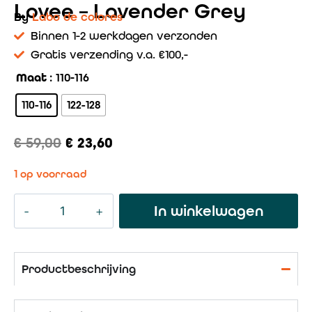
Lovee – Lavender Grey
By
Labo de colores
Binnen 1-2 werkdagen verzonden
Gratis verzending v.a. €100,-
Maat
: 110-116
110-116
122-128
€
59,00
€
23,60
1 op voorraad
In winkelwagen
Productbeschrijving