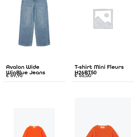
Avalon Wide
T-shirt Mini Fleurs
WinBlue Jeans
H26BT50
€
69,95
€
55,00