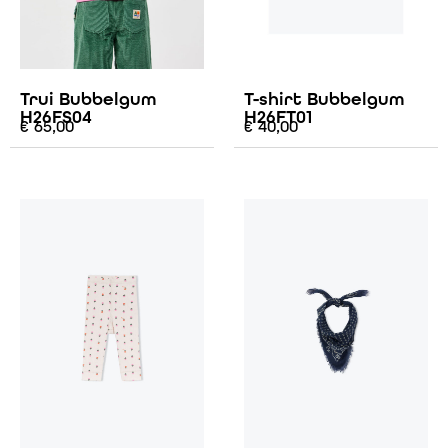
Trui Bubbelgum
T-shirt Bubbelgum
H26FS04
H26FT01
€
65,00
€
40,00