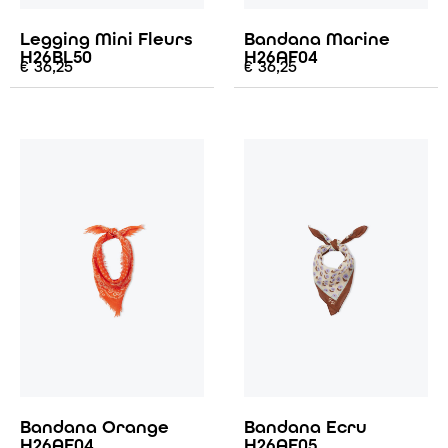
Legging Mini Fleurs
Bandana Marine
H26BL50
H26AF04
€
36,25
€
36,25
Bandana Orange
Bandana Ecru
H26AF04
H26AF05