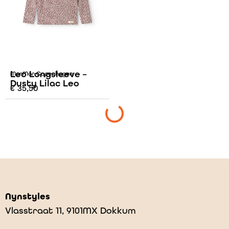
Leo Longsleeve –
MarMar Copenhagen
Dusty Lilac Leo
€
35,50
Nynstyles
Vlasstraat 11, 9101MX Dokkum