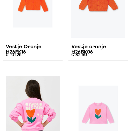
Vestje Oranje
Vestje oranje
H26FK16
H26BK06
€
101,25
€
82,50