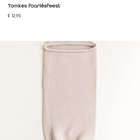
Tomkes foarlêsfeest
€
12,95