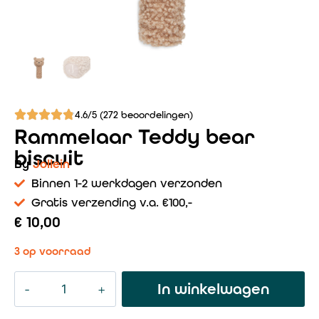
4.6/5 (272 beoordelingen)
Rammelaar Teddy bear
biscuit
By
Jollein
Binnen 1-2 werkdagen verzonden
Gratis verzending v.a. €100,-
€
10,00
3 op voorraad
In winkelwagen