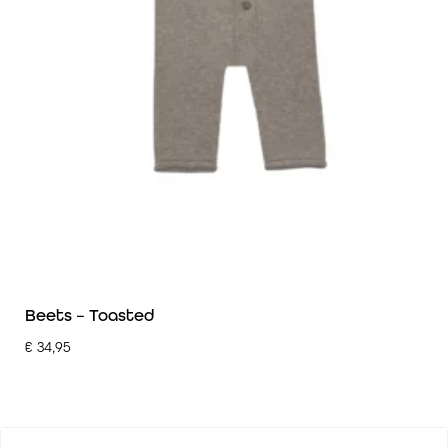
Beets – Toasted
€
34,95