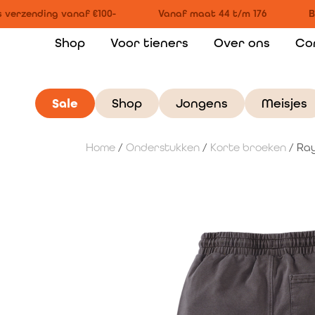
 verzending vanaf €100-
Vanaf maat 44 t/m 176
Bi
Shop
Voor tieners
Over ons
Co
Sale
Shop
Jongens
Meisjes
Home
/
Onderstukken
/
Korte broeken
/ Ray