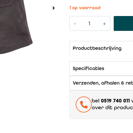
1 op voorraad
Productbeschrijving
Specificaties
Verzenden, afhalen & re
bel
0519 740 011
v
over dit produc