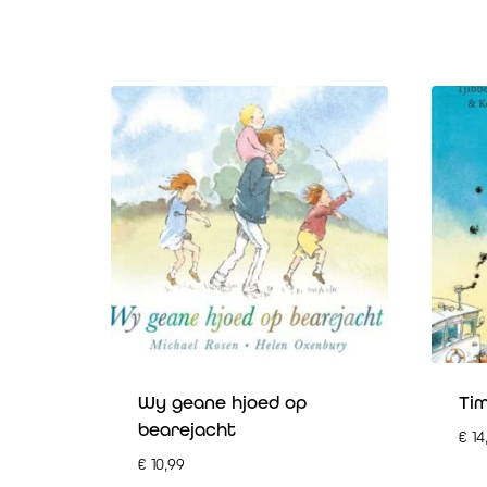
Wy geane hjoed op
Tim
bearejacht
€
14
€
10,99