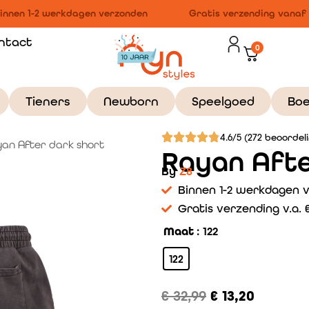
nnen 1-2 werkdagen verzonden
Gratis verzending vanaf €
ntact
0
Tieners
Newborn
Speelgoed
Bo
4.6/5 (272 beoordel
an After dark short
Rayan Afte
By
Z8
Binnen 1-2 werkdagen 
Gratis verzending v.a. €
Maat
: 122
122
€
32,99
€
13,20