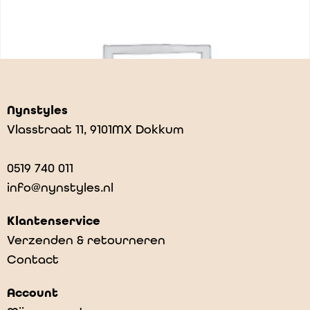
Nynstyles
Vlasstraat 11, 9101MX Dokkum
0519 740 011
info@nynstyles.nl
Klantenservice
Verzenden & retourneren
Contact
Nijntje potlood wit
Account
€
3,50