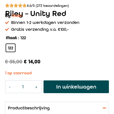
4.6/5 (272 beoordelingen)
Riley – Unity Red
By
Molo
Binnen 1-2 werkdagen verzonden
Gratis verzending v.a. €100,-
Maat
: 122
122
€
35,00
€
14,00
1 op voorraad
In winkelwagen
Productbeschrijving