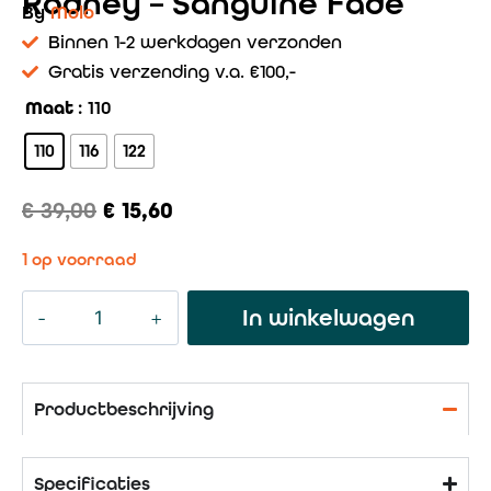
Rodney – Sanguine Fade
By
Molo
Binnen 1-2 werkdagen verzonden
Gratis verzending v.a. €100,-
Maat
: 110
110
116
122
€
39,00
€
15,60
1 op voorraad
In winkelwagen
Productbeschrijving
Specificaties