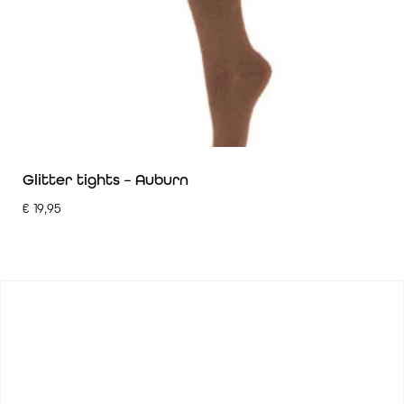
Glitter tights – Auburn
€
19,95