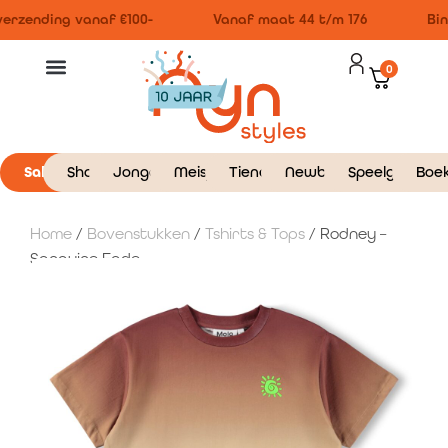
erzending vanaf €100-
Vanaf maat 44 t/m 176
Binn
0
Sale
Shop
Jongens
Meisjes
Tieners
Newborn
Speelgoed
Boe
Home
/
Bovenstukken
/
Tshirts & Tops
/ Rodney –
Sanguine Fade