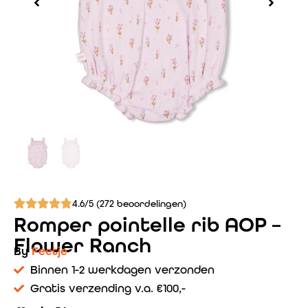
4.6/5 (272 beoordelingen)
Romper pointelle rib AOP –
Flower Ranch
By
Feetje
Binnen 1-2 werkdagen verzonden
Gratis verzending v.a. €100,-