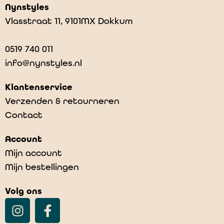
Nynstyles
Vlasstraat 11, 9101MX Dokkum
0519 740 011
info@nynstyles.nl
Klantenservice
Verzenden & retourneren
Contact
Verzendkosten 2024
Account
€
7,00
Mijn account
Mijn bestellingen
Volg ons