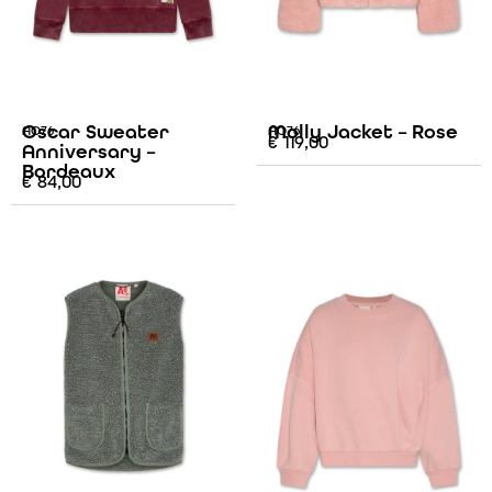
Oscar Sweater
Molly Jacket – Rose
AO76
AO76
€
119,00
Anniversary –
Bordeaux
€
84,00