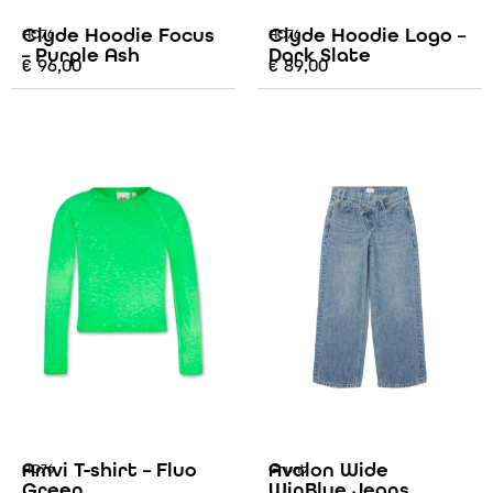
Clyde Hoodie Focus
Clyde Hoodie Logo –
AO76
AO76
– Purple Ash
Dark Slate
€
96,00
€
89,00
Amvi T-shirt – Fluo
Avalon Wide
AO76
Grunt
Green
WinBlue Jeans