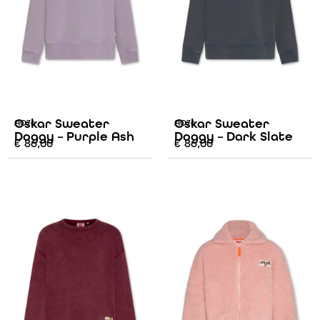
Oskar Sweater
Oskar Sweater
AO76
AO76
Doggy – Purple Ash
Doggy – Dark Slate
€
86,00
€
86,00