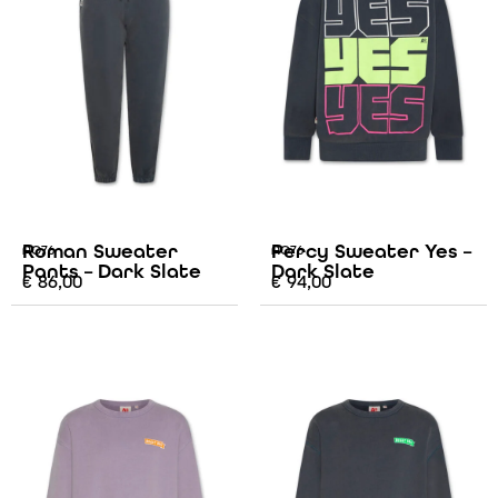
Roman Sweater
Percy Sweater Yes –
AO76
AO76
Pants – Dark Slate
Dark Slate
€
86,00
€
94,00