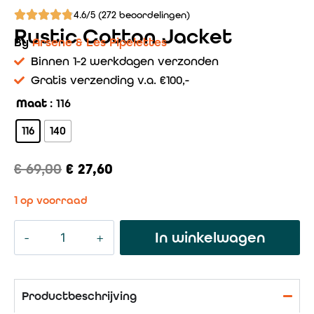
4.6/5 (272 beoordelingen)
Rustic Cotton Jacket
By
Arsene & Les Pipelettes
Binnen 1-2 werkdagen verzonden
Gratis verzending v.a. €100,-
Maat
: 116
116
140
€
69,00
€
27,60
1 op voorraad
In winkelwagen
Productbeschrijving