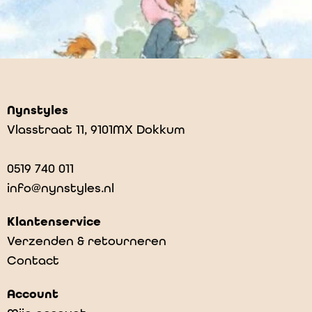
Nynstyles
Vlasstraat 11, 9101MX Dokkum
0519 740 011
info@nynstyles.nl
Klantenservice
Verzenden & retourneren
Contact
Wy geane hjoed op bearejacht
Account
€
10,99