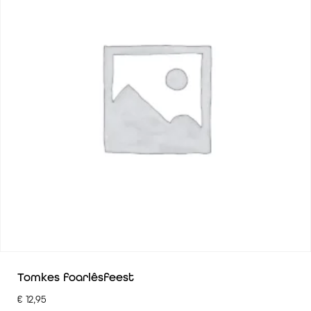
Tomkes foarlêsfeest
€
12,95