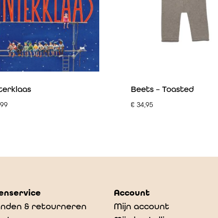
terklaas
Beets – Toasted
,99
€
34,95
enservice
Account
nden & retourneren
Mijn account