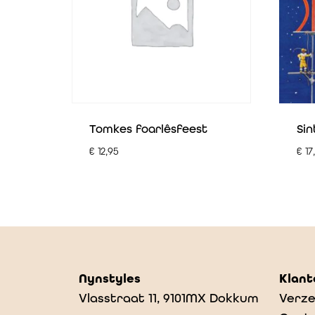
Tomkes foarlêsfeest
Sin
€
12,95
€
17
Nynstyles
Klant
Vlasstraat 11, 9101MX Dokkum
Verze