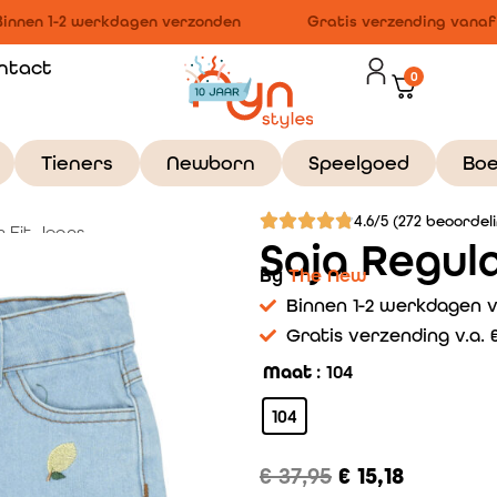
innen 1-2 werkdagen verzonden
Gratis verzending vanaf €
ntact
0
Tieners
Newborn
Speelgoed
Bo
4.6/5 (272 beoordel
r Fit Jeans
Saja Regula
By
The New
Binnen 1-2 werkdagen 
Gratis verzending v.a. €
Maat
: 104
104
€
37,95
€
15,18