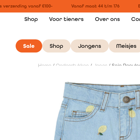
 verzending vanaf €100-
Vanaf maat 44 t/m 176
B
Shop
Voor tieners
Over ons
Co
Sale
Shop
Jongens
Meisjes
Home
/
Onderstukken
/
Jeans
/ Saja Regula