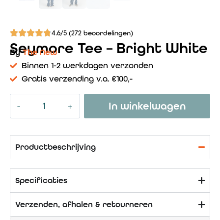
4.6/5 (272 beoordelingen)
Seymore Tee – Bright White
By
The New
Binnen 1-2 werkdagen verzonden
Gratis verzending v.a. €100,-
In winkelwagen
Productbeschrijving
Specificaties
Verzenden, afhalen & retourneren