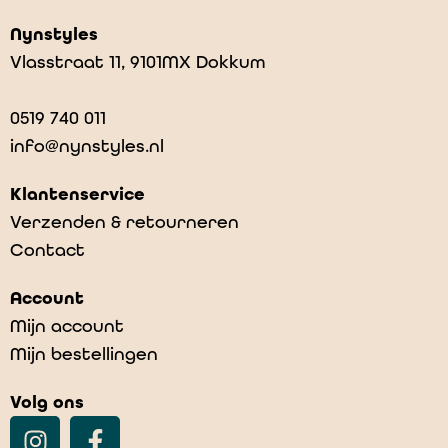
Nynstyles
Vlasstraat 11, 9101MX Dokkum
0519 740 011
info@nynstyles.nl
Klantenservice
Verzenden & retourneren
Contact
Andy – Lightblue Denim
Account
€
69,00
-
€
79,00
Mijn account
Mijn bestellingen
Volg ons