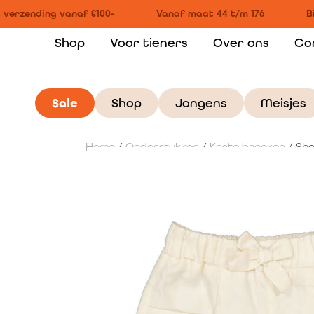
 verzending vanaf €100-
Vanaf maat 44 t/m 176
Bi
Shop
Voor tieners
Over ons
Co
Sale
Shop
Jongens
Meisjes
Home
/
Onderstukken
/
Korte broeken
/ Sho