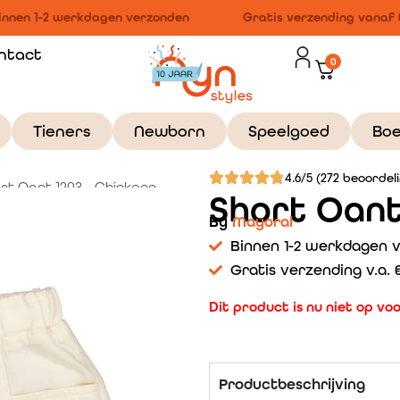
nnen 1-2 werkdagen verzonden
Gratis verzending vanaf €
ntact
0
Tieners
Newborn
Speelgoed
Bo
4.6/5 (272 beoordel
rt Oant 1203 – Chickpea
Short Oant
By
Mayoral
Binnen 1-2 werkdagen 
Gratis verzending v.a. €
Dit product is nu niet op vo
Productbeschrijving