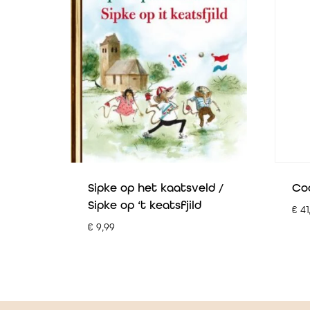
Sipke op het kaatsveld /
Coo
Sipke op ‘t keatsfjild
€
41
€
9,99