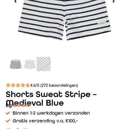
4.6/5 (272 beoordelingen)
Shorts Sweat Stripe –
Medieval Blue
By
Enfant
Binnen 1-2 werkdagen verzonden
Gratis verzending v.a. €100,-