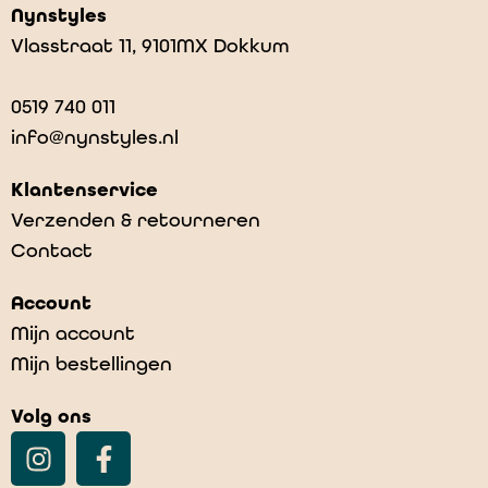
Nynstyles
Vlasstraat 11, 9101MX Dokkum
0519 740 011
info@nynstyles.nl
Klantenservice
Verzenden & retourneren
Contact
Glitter tights – Auburn
Account
€
19,95
Mijn account
Mijn bestellingen
Volg ons