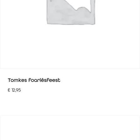
Tomkes foarlêsfeest
€
12,95