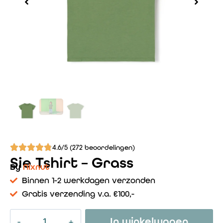
4.6/5 (272 beoordelingen)
Sie Tshirt – Grass
By
Nixnut
Binnen 1-2 werkdagen verzonden
Gratis verzending v.a. €100,-
In winkelwagen