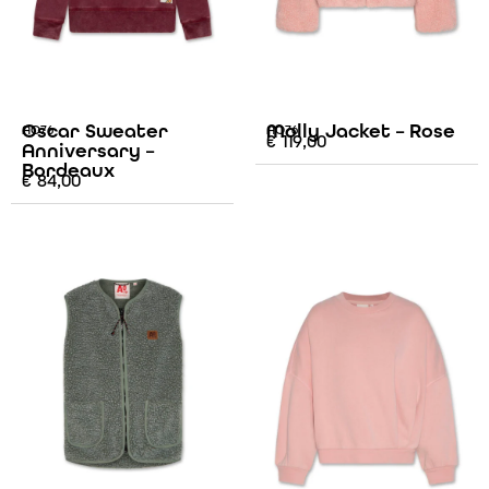
Oscar Sweater
Molly Jacket – Rose
AO76
AO76
€
119,00
Anniversary –
Bordeaux
€
84,00