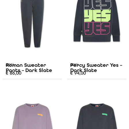
Roman Sweater
Percy Sweater Yes –
AO76
AO76
Pants – Dark Slate
Dark Slate
€
86,00
€
94,00