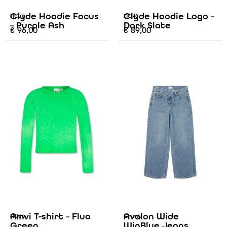
Clyde Hoodie Focus
Clyde Hoodie Logo –
AO76
AO76
– Purple Ash
Dark Slate
€
96,00
€
89,00
Amvi T-shirt – Fluo
Avalon Wide
AO76
Grunt
Green
WinBlue Jeans