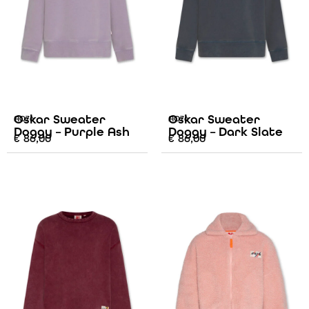
Oskar Sweater
Oskar Sweater
AO76
AO76
Doggy – Purple Ash
Doggy – Dark Slate
€
86,00
€
86,00