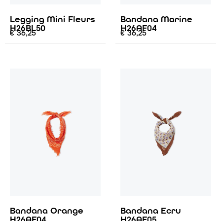
Legging Mini Fleurs
Bandana Marine
H26BL50
H26AF04
€
36,25
€
36,25
Bandana Orange
Bandana Ecru
H26AF04
H26AF05