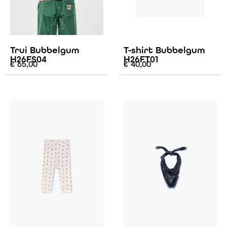
Trui Bubbelgum
T-shirt Bubbelgum
H26FS04
H26FT01
€
65,00
€
40,00