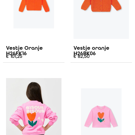
Vestje Oranje
Vestje oranje
H26FK16
H26BK06
€
101,25
€
82,50