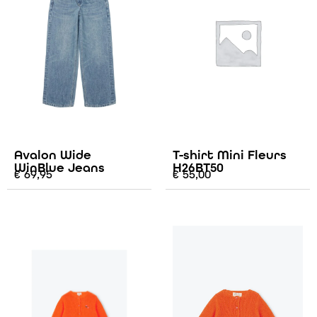
Avalon Wide
T-shirt Mini Fleurs
WinBlue Jeans
H26BT50
€
69,95
€
55,00