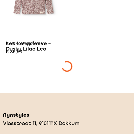
Leo Longsleeve –
MarMar Copenhagen
Dusty Lilac Leo
€
35,50
Nynstyles
Vlasstraat 11, 9101MX Dokkum