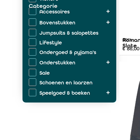
Categorie
Accessoires
Bovenstukken
Jumpsuits & salopettes
Roman
AO76
Lifestyle
Slate
€
86,00
Ondergoed & pyjama's
Onderstukken
Sale
Schoenen en laarzen
Speelgoed & boeken
Zwemkleding