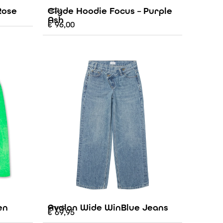
Rose
Clyde Hoodie Focus – Purple
AO76
Ash
€
96,00
en
Avalon Wide WinBlue Jeans
Grunt
€
69,95