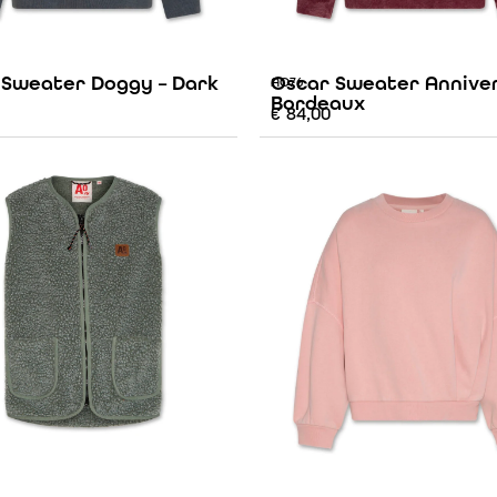
 Sweater Doggy – Dark
Oscar Sweater Anniver
AO76
Bordeaux
€
84,00