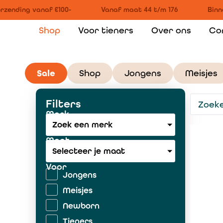
zending vanaf €100-
Vanaf maat 44 t/m 176
Binnen
Shop
Voor tieners
Over ons
Co
Sale
Shop
Jongens
Meisjes
Filters
Merk
Zoek een merk
Maat
Selecteer je maat
Voor
Jongens
Meisjes
Newborn
Tieners