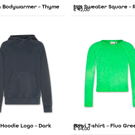
 Bodywarmer – Thyme
Lys Sweater Square – 
AO76
€
92,00
 Hoodie Logo – Dark
Amvi T-shirt – Fluo Gre
AO76
€
54,00