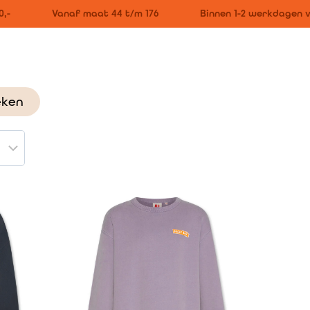
-
Vanaf maat 44 t/m 176
Binnen 1-2 werkdagen ve
eken