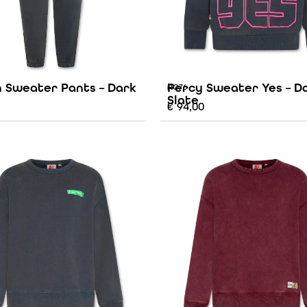
 Sweater Pants – Dark
Percy Sweater Yes – D
AO76
Slate
€
94,00