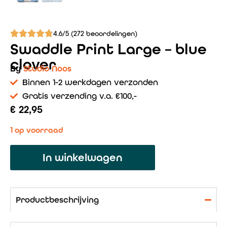
4.6/5 (272 beoordelingen)
Swaddle Print Large – blue
clover
By
Studio Noos
Binnen 1-2 werkdagen verzonden
Gratis verzending v.a. €100,-
€
22,95
1 op voorraad
In winkelwagen
Productbeschrijving