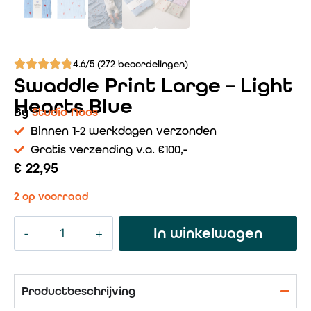
4.6/5 (272 beoordelingen)
Swaddle Print Large – Light
Hearts Blue
By
Studio Noos
Binnen 1-2 werkdagen verzonden
Gratis verzending v.a. €100,-
€
22,95
2 op voorraad
In winkelwagen
Productbeschrijving