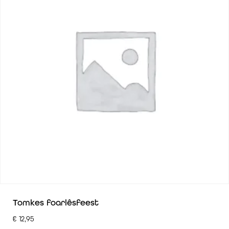
Tomkes foarlêsfeest
€
12,95