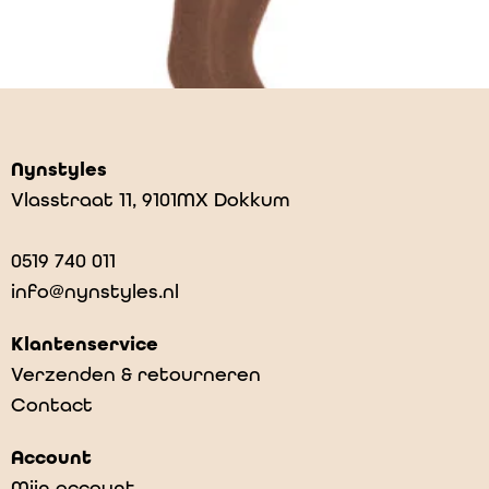
Nynstyles
Vlasstraat 11, 9101MX Dokkum
0519 740 011
info@nynstyles.nl
Klantenservice
Verzenden & retourneren
Contact
Glitter tights – Auburn
Account
€
19,95
Mijn account