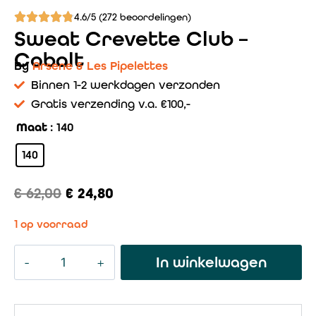
4.6/5 (272 beoordelingen)
Sweat Crevette Club –
Cobalt
By
Arsene & Les Pipelettes
Binnen 1-2 werkdagen verzonden
Gratis verzending v.a. €100,-
Maat
: 140
140
€
62,00
€
24,80
1 op voorraad
In winkelwagen