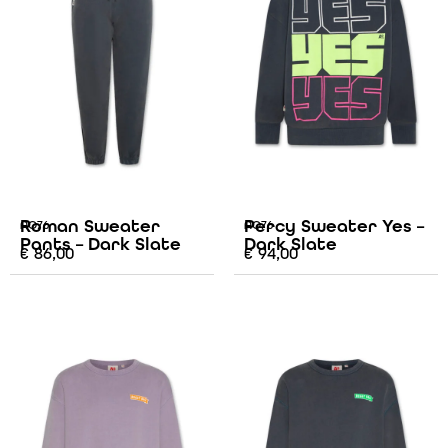
Roman Sweater
Percy Sweater Yes –
AO76
AO76
Pants – Dark Slate
Dark Slate
€
86,00
€
94,00