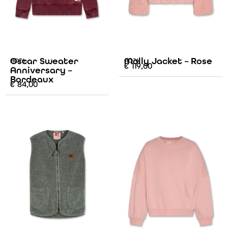
Oscar Sweater
Molly Jacket – Rose
AO76
AO76
€
119,00
Anniversary –
Bordeaux
€
84,00