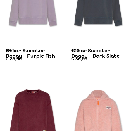
Oskar Sweater
Oskar Sweater
AO76
AO76
Doggy – Purple Ash
Doggy – Dark Slate
€
86,00
€
86,00