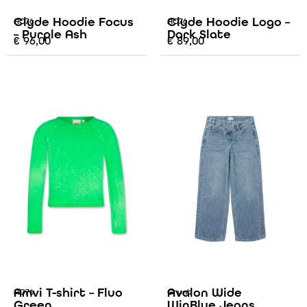
Clyde Hoodie Focus
Clyde Hoodie Logo –
AO76
AO76
– Purple Ash
Dark Slate
€
96,00
€
89,00
Amvi T-shirt – Fluo
Avalon Wide
AO76
Grunt
Green
WinBlue Jeans