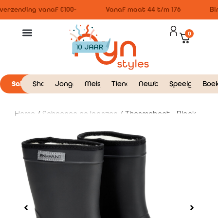
verzending vanaf €100-
Vanaf maat 44 t/m 176
Bin
0
Sale
Shop
Jongens
Meisjes
Tieners
Newborn
Speelgoed
Boe
Home
/
Schoenen en laarzen
/ Thermoboot – Black