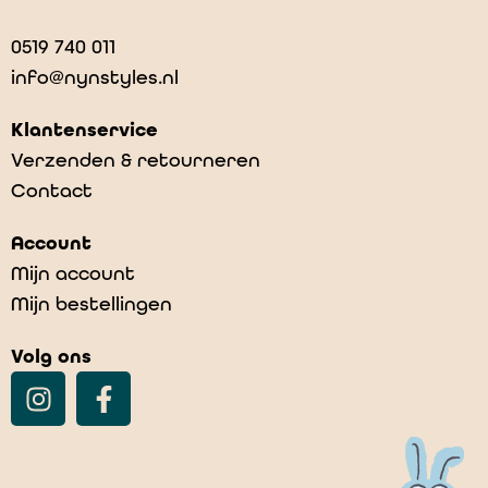
0519 740 011
info@nynstyles.nl
Klantenservice
Verzenden & retourneren
Contact
CELESTE 1257110
Account
€
59,00
Mijn account
Mijn bestellingen
Volg ons