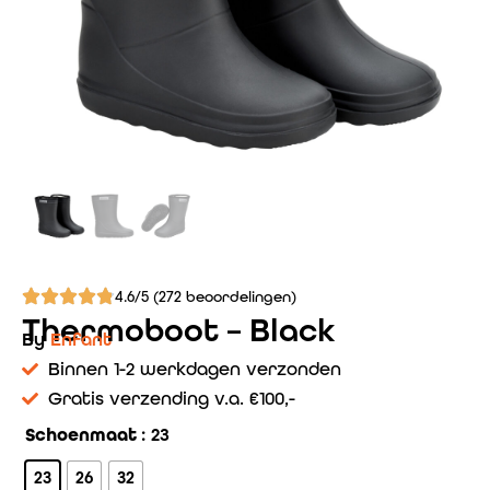
4.6/5 (272 beoordelingen)
Thermoboot – Black
By
Enfant
Binnen 1-2 werkdagen verzonden
Gratis verzending v.a. €100,-
Schoenmaat
: 23
23
26
32