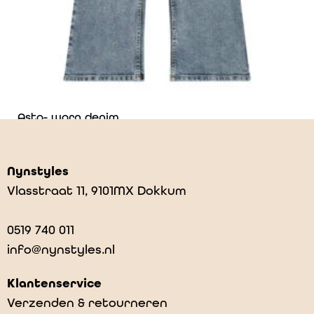
Asta- worn denim
€
59,00
Nynstyles
Vlasstraat 11, 9101MX Dokkum
0519 740 011
info@nynstyles.nl
Klantenservice
Verzenden & retourneren