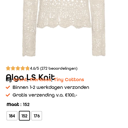
4.6/5 (272 beoordelingen)
Alga LS Knit
By
Grunt
,
Merkloos
,
Tiny Cottons
Binnen 1-2 werkdagen verzonden
Gratis verzending v.a. €100,-
Maat
: 152
184
152
176