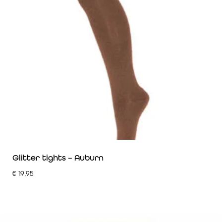
Glitter tights – Auburn
€
19,95