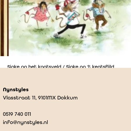
Sipke op het kaatsveld / Sipke op ‘t keatsfjild
€
9,99
Nynstyles
Vlasstraat 11, 9101MX Dokkum
0519 740 011
info@nynstyles.nl