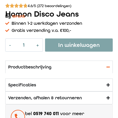
4.6/5 (272 beoordelingen)
Hamon Disco Jeans
By
Grunt
Binnen 1-2 werkdagen verzonden
Gratis verzending v.a. €100,-
In winkelwagen
Productbeschrijving
Specificaties
Verzenden, afhalen & retourneren
bel
0519 740 011
voor meer