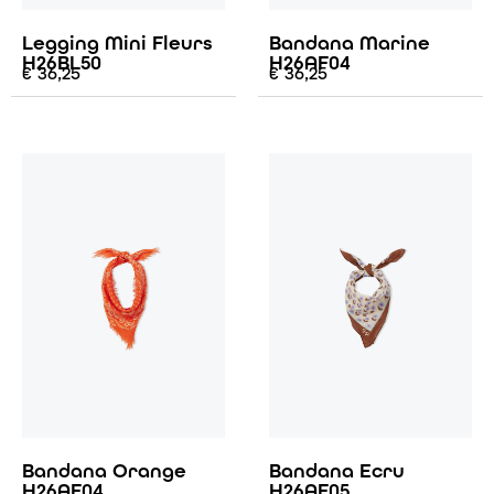
Legging Mini Fleurs
Bandana Marine
H26BL50
H26AF04
€
36,25
€
36,25
Bandana Orange
Bandana Ecru
H26AF04
H26AF05