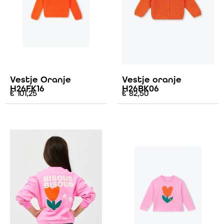
Vestje Oranje
Vestje oranje
H26FK16
H26BK06
€
101,25
€
82,50