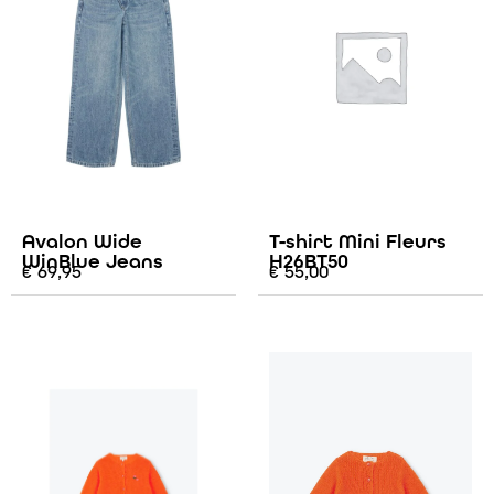
Avalon Wide
T-shirt Mini Fleurs
WinBlue Jeans
H26BT50
€
69,95
€
55,00