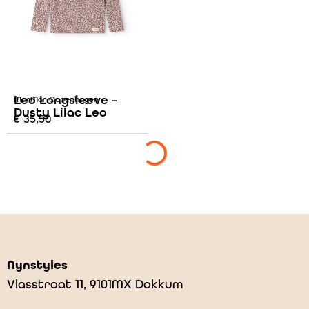
Leo Longsleeve –
MarMar Copenhagen
Dusty Lilac Leo
€
35,50
Nynstyles
Vlasstraat 11, 9101MX Dokkum