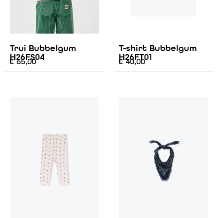
Trui Bubbelgum
T-shirt Bubbelgum
H26FS04
H26FT01
€
65,00
€
40,00