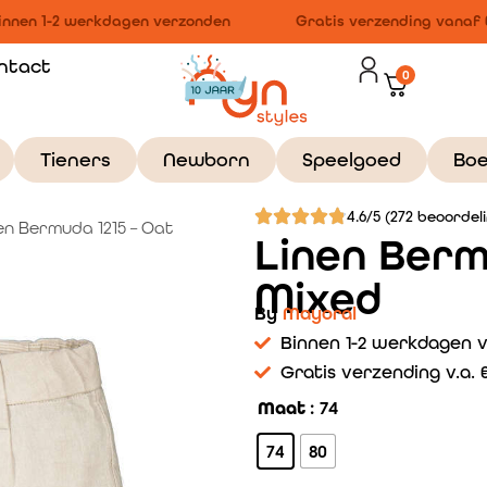
nnen 1-2 werkdagen verzonden
Gratis verzending vanaf €
ntact
0
Tieners
Newborn
Speelgoed
Bo
4.6/5 (272 beoordel
en Bermuda 1215 – Oat
Linen Berm
Mixed
By
Mayoral
Binnen 1-2 werkdagen 
Gratis verzending v.a. €
Maat
: 74
74
80