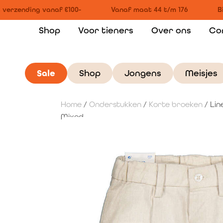
 verzending vanaf €100-
Vanaf maat 44 t/m 176
Bi
Shop
Voor tieners
Over ons
Co
Sale
Shop
Jongens
Meisjes
Home
/
Onderstukken
/
Korte broeken
/ Lin
Mixed