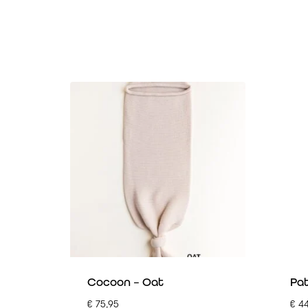
Cocoon – Oat
Pat
€
75,95
€
44