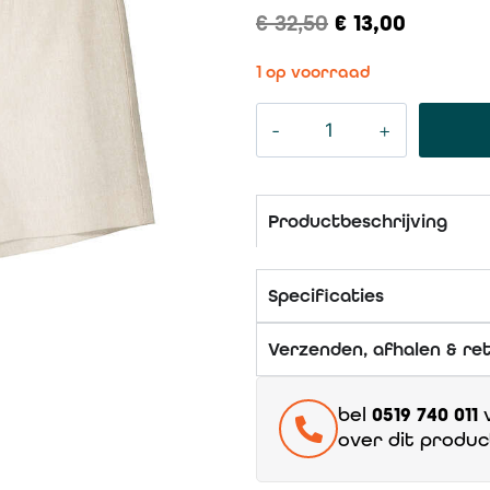
€
32,50
€
13,00
1 op voorraad
Productbeschrijving
Specificaties
Verzenden, afhalen & re
bel
0519 740 011
v
over dit produc