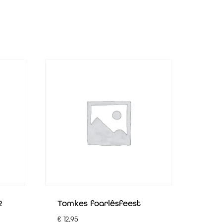
2
Tomkes foarlêsfeest
€
12,95