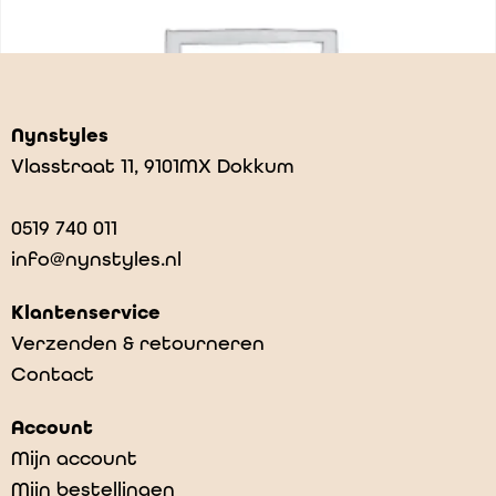
Nynstyles
Vlasstraat 11, 9101MX Dokkum
0519 740 011
info@nynstyles.nl
Klantenservice
Verzenden & retourneren
Contact
Nijntje potlood wit
Account
€
3,50
Mijn account
Mijn bestellingen