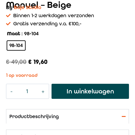
Manuel – Beige
By
Baje Studio
Binnen 1-2 werkdagen verzonden
Gratis verzending v.a. €100,-
Maat
: 98-104
98-104
€
49,00
€
19,60
1 op voorraad
In winkelwagen
Productbeschrijving