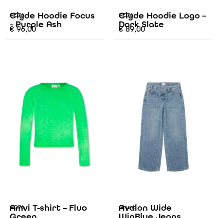
Clyde Hoodie Focus
Clyde Hoodie Logo –
AO76
AO76
– Purple Ash
Dark Slate
€
96,00
€
89,00
Amvi T-shirt – Fluo
Avalon Wide
AO76
Grunt
Green
WinBlue Jeans