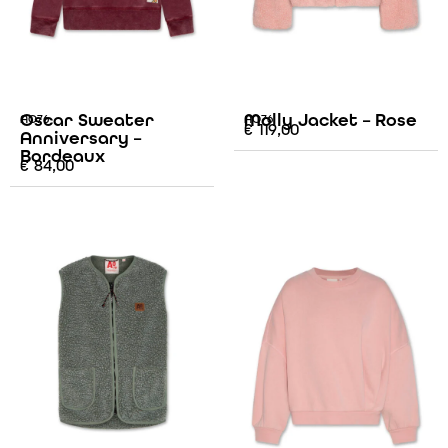
Oscar Sweater
Molly Jacket – Rose
AO76
AO76
€
119,00
Anniversary –
Bordeaux
€
84,00