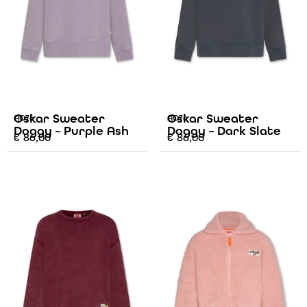
Oskar Sweater
Oskar Sweater
AO76
AO76
Doggy – Purple Ash
Doggy – Dark Slate
€
86,00
€
86,00