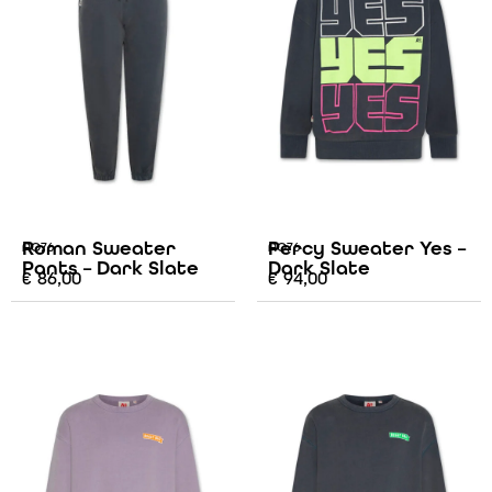
Roman Sweater
Percy Sweater Yes –
AO76
AO76
Pants – Dark Slate
Dark Slate
€
86,00
€
94,00