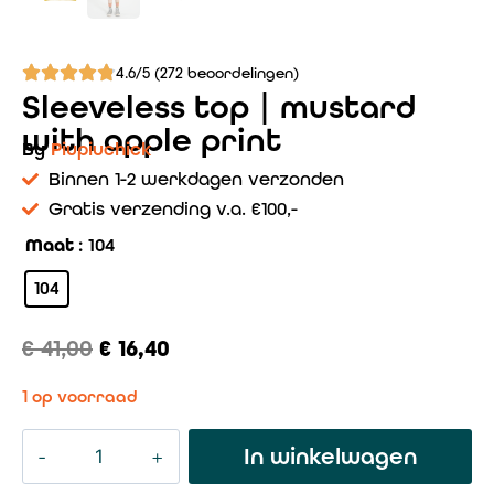
4.6/5 (272 beoordelingen)
Sleeveless top | mustard
with apple print
By
Piupiuchick
Binnen 1-2 werkdagen verzonden
Gratis verzending v.a. €100,-
Maat
: 104
104
€
41,00
€
16,40
1 op voorraad
In winkelwagen