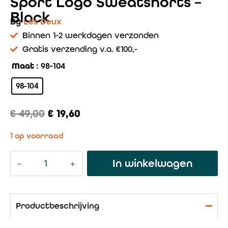
Sport Logo Sweatshorts –
Black
By
Les Deux
Binnen 1-2 werkdagen verzonden
Gratis verzending v.a. €100,-
Maat
: 98-104
98-104
€
49,00
€
19,60
1 op voorraad
In winkelwagen
Productbeschrijving