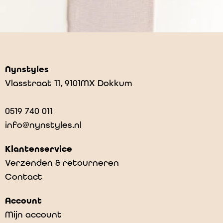
Nynstyles
Vlasstraat 11, 9101MX Dokkum
0519 740 011
info@nynstyles.nl
Klantenservice
Verzenden & retourneren
Contact
Cocoon – Oat
Account
€
75,95
Mijn account