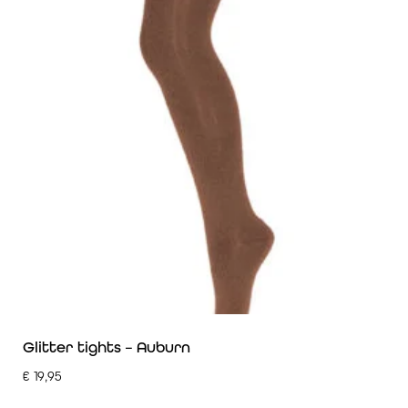
Glitter tights – Auburn
€
19,95