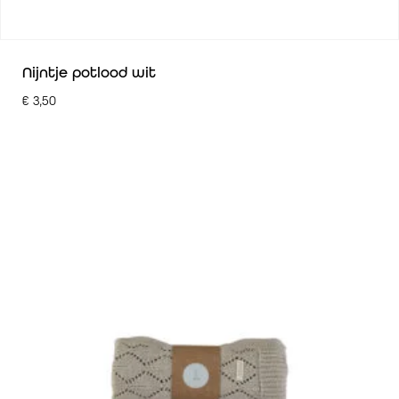
Nijntje potlood wit
€
3,50