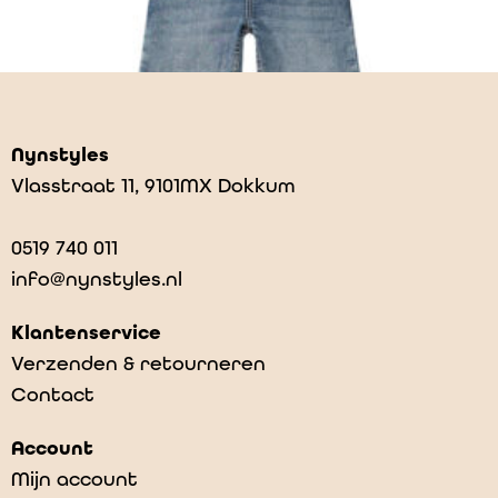
Nynstyles
Vlasstraat 11, 9101MX Dokkum
0519 740 011
info@nynstyles.nl
Klantenservice
Verzenden & retourneren
Contact
Asta- worn denim
Account
€
59,00
Mijn account