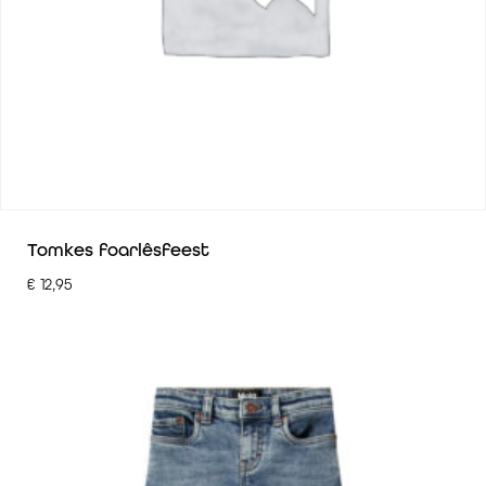
Tomkes foarlêsfeest
€
12,95