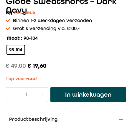
Globe Sweatshorts – Dark
Navy
By
Les Deux
Binnen 1-2 werkdagen verzonden
Gratis verzending v.a. €100,-
Maat
: 98-104
98-104
€
49,00
€
19,60
1 op voorraad
In winkelwagen
Productbeschrijving