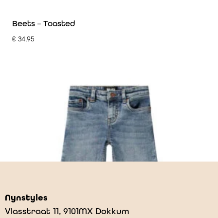
Beets – Toasted
€
34,95
Nynstyles
Vlasstraat 11, 9101MX Dokkum