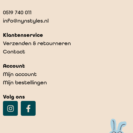
0519 740 011
info@nynstyles.nl
Klantenservice
Verzenden & retourneren
Contact
Asta- worn denim
Account
€
59,00
Mijn account
Mijn bestellingen
Volg ons