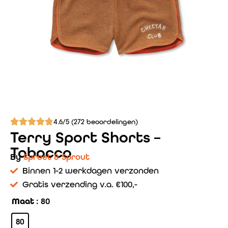
4.6/5 (272 beoordelingen)
Terry Sport Shorts –
Tabacco
By
Sproet & Sprout
Binnen 1-2 werkdagen verzonden
Gratis verzending v.a. €100,-
Maat
: 80
80